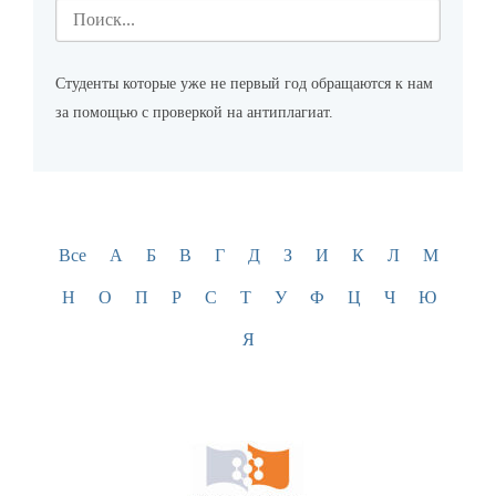
Студенты которые уже не первый год обращаются к нам
за помощью с проверкой на антиплагиат.
Все
А
Б
В
Г
Д
З
И
К
Л
М
Н
О
П
Р
С
Т
У
Ф
Ц
Ч
Ю
Я