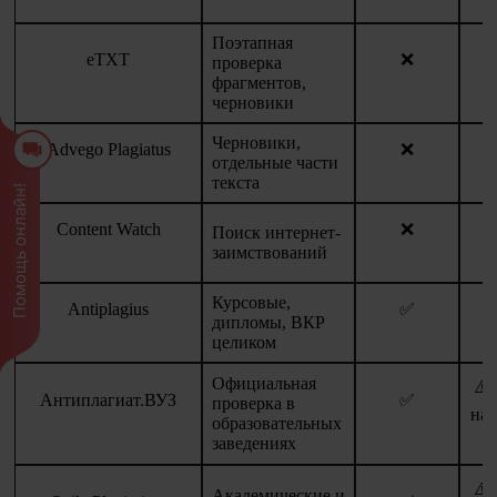
Поэтапная
eTXT
❌
проверка
фрагментов,
черновики
Черновики,
Advego Plagiatus
❌
отдельные части
текста
Помощь онлайн!
Content Watch
❌
Поиск интернет-
заимствований
Курсовые,
Antiplagius
✅
дипломы, ВКР
целиком
Официальная
⚠️
Антиплагиат.ВУЗ
✅
проверка в
нас
образовательных
заведениях
⚠️
Академические и