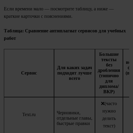
Если времени мало — посмотрите таблицу, а ниже —
краткие карточки с пояснениями.
Таблица: Сравнение антиплагиат сервисов для учебных
работ
Большие
тексты
ис
без
Для каких задач
фр
дробления
Сервис
подходит лучше
(во
(типично
всего
з
для
диплома/
ф
ВКР)
❌(часто
нужно
Черновики,
Text.ru
отдельные главы,
делить
быстрые правки
текст)