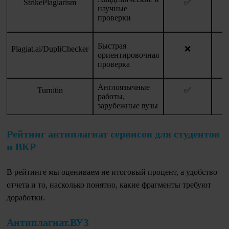
StrikePlagiarism
✅
научные
л
проверки
Быстрая
Plagiat.ai/DupliChecker
❌
ориентировочная
проверка
Англоязычные
Turnitin
✅
работы,
зарубежные вузы
Рейтинг антиплагиат сервисов для студентов
и ВКР
В рейтинге мы оцениваем не итоговый процент, а удобство
отчета и то, насколько понятно, какие фрагменты требуют
доработки.
Антиплагиат.ВУЗ