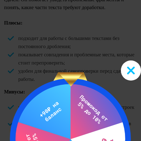
понять, какие части текста требуют доработки.
Плюсы:
подходит для работы с большими текстами без
постоянного дробления;
показывает совпадения и проблемные места, которые
стоит перепроверить;
удобен для финальной самопроверки перед сдачей
работы.
Минусы:
результаты зависят от выбранной системы и настроек
проверки;
проценты могут отличаться от итоговой проверки в
конкретном вузе.