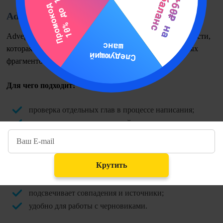
Advego Plagiatus
Advego Plagiatus — программа для проверки уникальности,
которая чаще используется для черновиков и отдельных
фрагментов текста.
Для чего подходит:
проверка отдельных глав в процессе написания;
поиск прямых заимствований;
поэтапные правки.
Преимущества:
Крутить
доступна бесплатная версия;
подсвечивает совпадения и источники;
удобно для работы с черновиками.