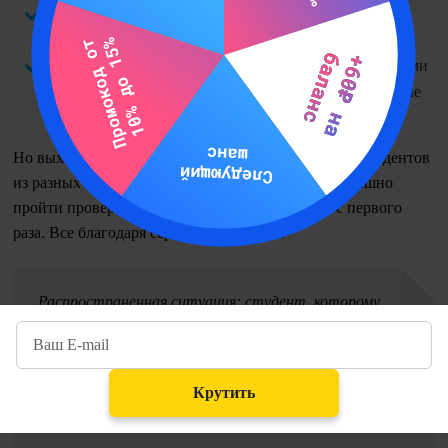
Во-вторых, не всегда известно какую программу
использует преподаватель.
В-третьих, очень многие вузы пользуются закрытыми
программами, например, Антиплагиат.ВУЗ, которые
ведут проверку по гораздо большему числу баз.
Но выход есть. Если сделать то же, что и +120 000 студентов
из разных ВУЗов России, которые уже смогли успешно
пройти проверку реферата на плагиат, причем с первого
раза. Все благодаря сервису Antiplagius.
Распространенная ситуация: студент, которому
общедоступная программа проверки реферата на
плагиат выдала 90-95% уникальности, слышит от
преподавателя вердикт: «Ваша работа списана!». И
Крутить
доказать обратное очень сложно.