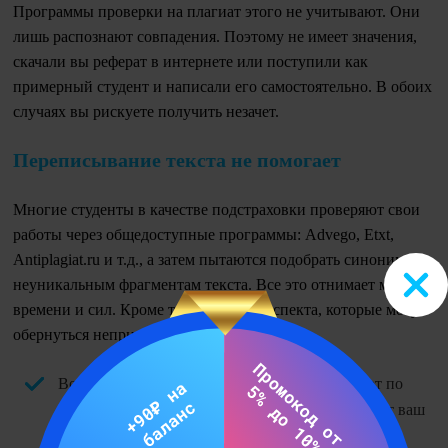
Программы проверки на плагиат этого не учитывают. Они
лишь распознают совпадения. Поэтому не имеет значения,
скачали вы реферат в интернете или поступили как
примерный студент и написали его самостоятельно. В обоих
случаях вы рискуете получить незачет.
Переписывание текста не помогает
Многие студенты в качестве подстраховки проверяют свои
работы через общедоступные программы: Advego, Etxt,
Antiplagiat.ru и т.д., а затем пытаются подобрать синонимы к
неуникальным фрагментам текста. Все это отнимает массу
времени и сил. Кроме того, есть три аспекта, которые могут
обернуться неприятными сюрпризами.
Во-первых, все программы проверки работают по
разным алгоритмам. И если одна из них одобрит ваш
текст, то другая может забраковать.