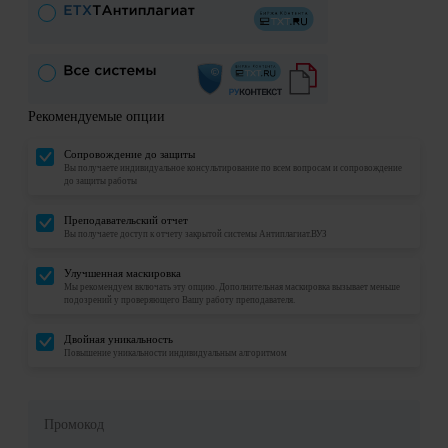
Рекомендуемые опции
Сопровождение до защиты
Вы получаете индивидуальное консультирование по всем вопросам и сопровождение
до защиты работы
Преподавательский отчет
Вы получаете доступ к отчету закрытой системы Антиплагиат.ВУЗ
Улучшенная маскировка
Мы рекомендуем включать эту опцию. Дополнительная маскировка вызывает меньше
подозрений у проверяющего Вашу работу преподавателя.
Двойная уникальность
Повышение уникальности индивидуальным алгоритмом