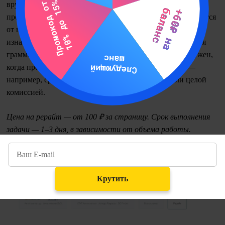
вручную повысит уникальность текста, и его можно будет
проверять даже через Яндекс и Google. Автор не отклонится
от научного стиля, не исказит факты и смысл, сохранит
изначальную структуру. Более того, исправит имеющиеся
грамматические и пунктуационные ошибки. Рерайт нужен,
когда предстоит серьезная и строгая проверка работ —
например, сразу по нескольким антиплагиатам или целой
комиссией.
Цена на рерайт — от 100 ₽ за страницу. Срок выполнения
задачи — 1–3 дня, в зависимости от объема работы.
Крутить