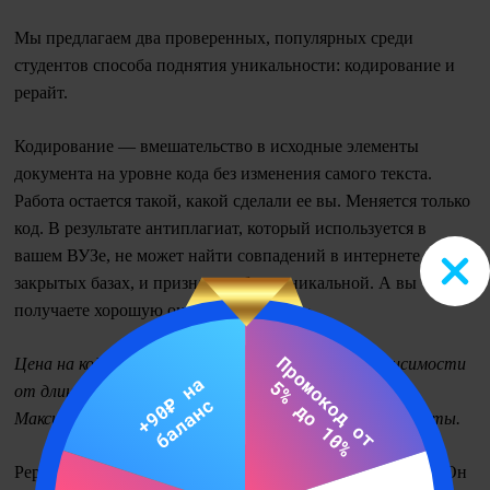
Мы предлагаем два проверенных, популярных среди
студентов способа поднятия уникальности: кодирование и
рерайт.
Кодирование — вмешательство в исходные элементы
документа на уровне кода без изменения самого текста.
Работа остается такой, какой сделали ее вы. Меняется только
код. В результате антиплагиат, который используется в
вашем ВУЗе, не может найти совпадений в интернете и
закрытых базах, и признает работу уникальной. А вы
получаете хорошую оценку или «зачет».
Цена на кодирование — от 10 ₽ за страницу, в зависимости
от длины текста и выбранной системы проверки.
Максимальный срок повышения уникальности — 2 минуты.
Рерайт — обработка текста профессиональным автором. Он