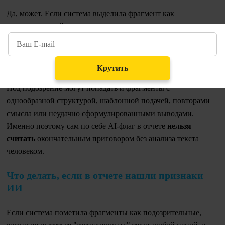
Да, может. Если система выделила фрагмент как
подозрительный, это еще не означает, что текст точно
написан нейросетью. Такой сигнал нужно воспринимать как
повод для дополнительной проверки, а не как окончательное
доказательство сам по себе.
Крутить
Под подозрение могут попадать и фрагменты с
однообразной структурой, шаблонной подачей, повторами
смысла или неудачно сформулированными выводами.
Именно поэтому сам по себе AI-флаг в отчете
нельзя
считать
окончательным приговором без анализа текста
человеком.
Что делать, если в отчете нашли признаки
ИИ
Если система пометила фрагменты как подозрительные,