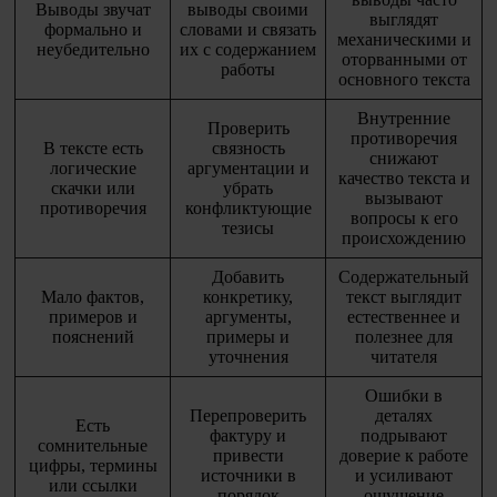
Выводы звучат
выводы своими
выглядят
формально и
словами и связать
механическими и
неубедительно
их с содержанием
оторванными от
работы
основного текста
Внутренние
Проверить
противоречия
В тексте есть
связность
снижают
логические
аргументации и
качество текста и
скачки или
убрать
вызывают
противоречия
конфликтующие
вопросы к его
тезисы
происхождению
Добавить
Содержательный
Мало фактов,
конкретику,
текст выглядит
примеров и
аргументы,
естественнее и
пояснений
примеры и
полезнее для
уточнения
читателя
Ошибки в
Перепроверить
деталях
Есть
фактуру и
подрывают
сомнительные
привести
доверие к работе
цифры, термины
источники в
и усиливают
или ссылки
порядок
ощущение