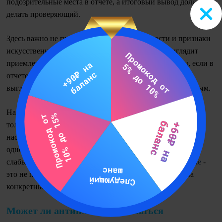
подозрительные места в отчете, а итоговый вывод должен
делать проверяющий.
Здесь важно не путать процент оригинальности и признаки
искусственной генерации. Даже если процент выглядит
приемлемо, работа все равно может вызвать вопросы, если в
отчете есть подозрительные фрагменты или сам текст
выглядит шаблонным, неубедительным и плохо связанным.
На практике преподаватель или проверяющий смотрит не
только на саму пометку, но и на содержание работы:
насколько логично изложен материал, нет ли повторов
одной и той же мысли, противоречий, пустых абзацев и
слабых выводов. Поэтому
AI-флаг
в
вузовской проверке
-
это не приговор, а сигнал внимательнее посмотреть на
конкретные фрагменты текста.
Может ли антиплагиат ошибаться