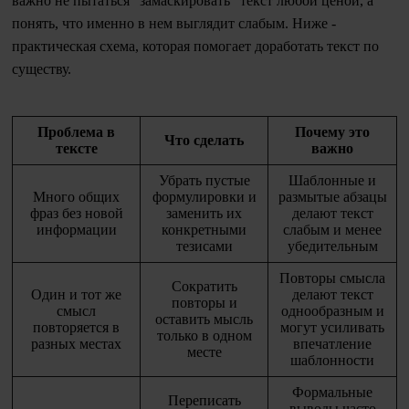
важно не пытаться "замаскировать" текст любой ценой, а
понять, что именно в нем выглядит слабым. Ниже -
практическая схема, которая помогает доработать текст по
существу.
Проблема в
Почему это
Что сделать
тексте
важно
Убрать пустые
Шаблонные и
Много общих
формулировки и
размытые абзацы
фраз без новой
заменить их
делают текст
информации
конкретными
слабым и менее
тезисами
убедительным
Повторы смысла
Сократить
Один и тот же
делают текст
повторы и
смысл
однообразным и
оставить мысль
повторяется в
могут усиливать
только в одном
разных местах
впечатление
месте
шаблонности
Формальные
Переписать
выводы часто