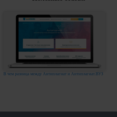
В чем разница между Антиплагиат и Антиплагиат.ВУЗ
Чт
ан