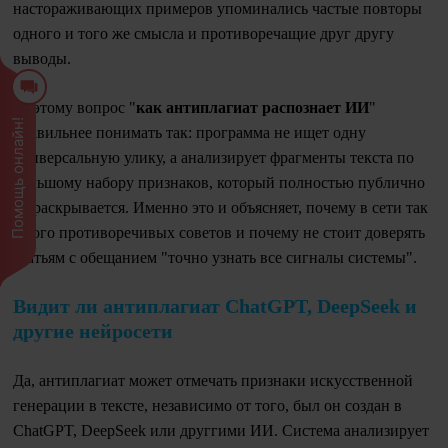
настораживающих примеров упоминались частые повторы
одного и того же смысла и противоречащие друг другу
выводы.
Поэтому вопрос "
как антиплагиат распознает ИИ
"
Помощь онлайн!
правильнее понимать так: программа не ищет одну
универсальную улику, а анализирует фрагменты текста по
большому набору признаков, который полностью публично
не раскрывается. Именно это и объясняет, почему в сети так
много противоречивых советов и почему не стоит доверять
статьям с обещанием "точно узнать все сигналы системы".
Видит ли антиплагиат ChatGPT, DeepSeek и
другие нейросети
Да, антиплагиат может отмечать признаки искусственной
генерации в тексте, независимо от того, был он создан в
ChatGPT, DeepSeek или друггими ИИ. Система анализирует