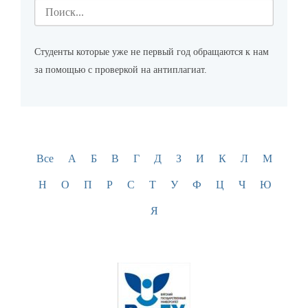
Студенты которые уже не первый год обращаются к нам
за помощью с проверкой на антиплагиат.
Все
А
Б
В
Г
Д
З
И
К
Л
М
Н
О
П
Р
С
Т
У
Ф
Ц
Ч
Ю
Я