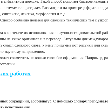
в алфавитном порядке. Такой способ помогает быстрее находи
а по темам или разделам. Рассмотрим на примере реферата по 
 синтаксис, лексика, морфология и т. д.
 Способ особенно полезен для сложных технических тем с узк
а в контексте их использования в научно-исследовательской раб
ны на языке оригинала и в переводе. Актуально для междунаро
 смысл сложного слова, к нему придумывают рисунки или схе
нно-научному направлению.
ожет совместить несколько способов оформления. Например, ра
юстрации.
ких работах
ных сокращений, аббревиатур. С помощью словаря преподаватели
ить повествования.