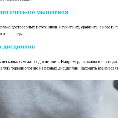
критического мышления
сколько достоверных источников, изучить их, сравнить, выбрат
елать выводы.
х дисциплин
ь несколько смежных дисциплин. Например, психологию и педаго
влять терминологию из разных дисциплин, находить взаимосвяз