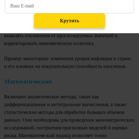
отслеживания, анализа экономических показателей. Он
применяется для контроля, оценки изменений в экономике:
инфляции, безработицы или роста валового внутреннего
Крутить
продукта (ВВП). Мониторинг позволяет своевременно
выявлять отклонения от прогнозируемых значений и
корректировать экономическую политику.
Пример: мониторинг изменения уровня инфляции в стране
и его влияние на покупательную способность населения.
Математические
Включают аналитические методы, такие как
дифференциальные и интегральные вычисления, а также
статистические методы для обработки больших объемов
данных. Они необходимы для проведения эконометрических
исследований, построения прогнозных моделей и оценки
риска. Математический подход позволяет точно