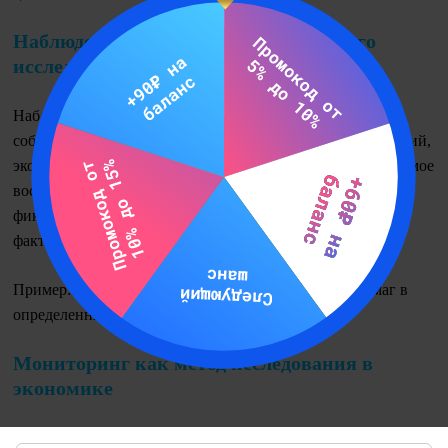
Наблюдение как метод экономического
исследования
Наблюдение — это универсальный метод, позволяющий
собирать важную информацию о деятельности организаций,
экономических процессов. Оно осуществляется через прямое
восприятие объектов исследования, что позволяет
фиксировать их текущее состояние и выявлять важные
факты.
Пример: анализ изменений цен на рынке ценных бумаг в
определенный период времени.
Мониторинг как метод исследования в
экономике
Мониторинг — один из частных методов в экономике для