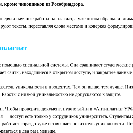
м, кроме чиновников из Рособрнадзора.
оверяли научные работы на плагиат, а уже потом обращали внима
руют тексты, переставляя слова местами и коверкая формулировк
иплагиат
 помощью специальной системы. Она сравнивает студенческие р
ает сайты, находящиеся в открытом доступе, и закрытые данные
затель уникальности в процентах. Чем он выше, тем лучше. Низк
о. Работы с низкой уникальностью не допускаются к защите.
. Чтобы проверить документ, нужно зайти в «Антиплагиат УРФУ
я — доступ есть только у сотрудников университета. Студентам
аботает гораздо хуже и завышает показатель уникальности. Поэ
казаться в два раза меньше.