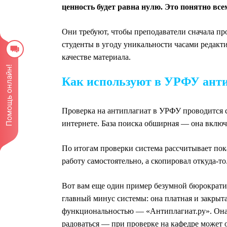
ценность будет равна нулю. Это понятно все
Они требуют, чтобы преподаватели сначала пр
студенты в угоду уникальности часами редакти
качестве материала.
Помощь онлайн!
Как используют в УРФУ ант
Проверка на антиплагиат в УРФУ проводится с
интернете. База поиска обширная — она включ
По итогам проверки система рассчитывает пока
работу самостоятельно, а скопировал откуда-т
Вот вам еще один пример безумной бюрократии
главный минус системы: она платная и закрыта
функциональностью — «Антиплагиат.ру». Она р
радоваться — при проверке на кафедре может о