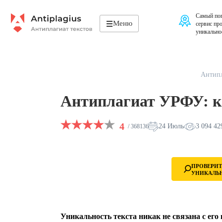
Самый поп
Меню
сервис пр
уникально
Антипл
Антиплагиат УРФУ: ка
4
24 Июль
3 094 42
/ 368136
ПРОВЕРИТ
УНИКАЛЬ
Уникальность текста никак не связана с его