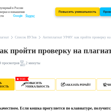
улярный в России
оверки и повышения
сти
агиат
Список ВУЗов
Антиплагиат УРФУ: как пройти проверку на
к пройти проверку на плагиа
9 просмотров
2 минуты
ТОП
Ь
ПОВЫСИТЬ
ЗАКАЗАТЬ РЕРАЙТ
ЧИ
НОСТЬ
УНИКАЛЬНОСТЬ
 качеством. Если кошка прогуляется по клавиатуре, получитс